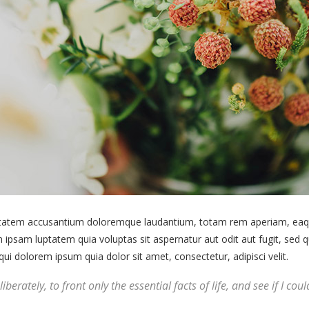
uptatem accusantium doloremque laudantium, totam rem aperiam, eaque 
 ipsam luptatem quia voluptas sit aspernatur aut odit aut fugit, sed
i dolorem ipsum quia dolor sit amet, consectetur, adipisci velit.
berately, to front only the essential facts of life, and see if I co