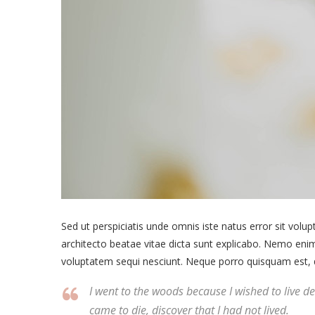
Sed ut perspiciatis unde omnis iste natus error sit vol
architecto beatae vitae dicta sunt explicabo. Nemo enim
voluptatem sequi nesciunt. Neque porro quisquam est, qu
I went to the woods because I wished to live deli
came to die, discover that I had not lived.