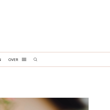
N
OVER