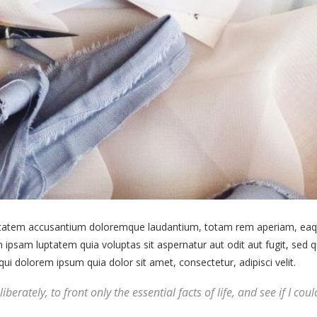
uptatem accusantium doloremque laudantium, totam rem aperiam, eaque 
 ipsam luptatem quia voluptas sit aspernatur aut odit aut fugit, sed
i dolorem ipsum quia dolor sit amet, consectetur, adipisci velit.
berately, to front only the essential facts of life, and see if I co