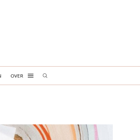
N
OVER