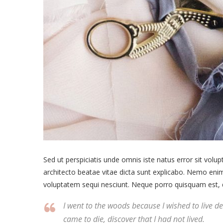
Sed ut perspiciatis unde omnis iste natus error sit vol
architecto beatae vitae dicta sunt explicabo. Nemo enim
voluptatem sequi nesciunt. Neque porro quisquam est, qu
I went to the woods because I wished to live deli
came to die, discover that I had not lived.