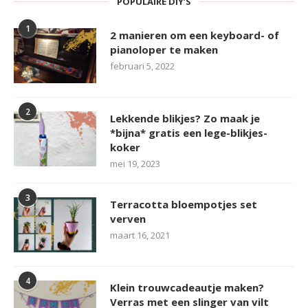
POPULAIRE DIY’S
1
2 manieren om een keyboard- of
pianoloper te maken
februari 5, 2022
2
Lekkende blikjes? Zo maak je
*bijna* gratis een lege-blikjes-
koker
mei 19, 2023
3
Terracotta bloempotjes set
verven
maart 16, 2021
4
Klein trouwcadeautje maken?
Verras met een slinger van vilt