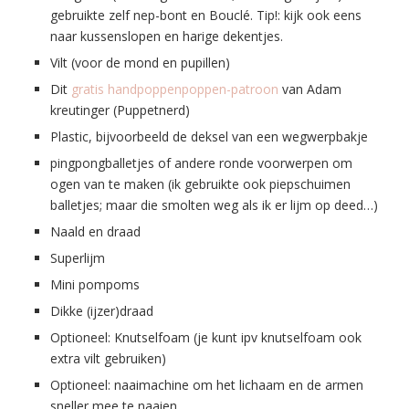
gebruikte zelf nep-bont en Bouclé. Tip!: kijk ook eens
naar kussenslopen en harige dekentjes.
Vilt (voor de mond en pupillen)
Dit
gratis handpoppenpoppen-patroon
van Adam
kreutinger (Puppetnerd)
Plastic, bijvoorbeeld de deksel van een wegwerpbakje
pingpongballetjes of andere ronde voorwerpen om
ogen van te maken (ik gebruikte ook piepschuimen
balletjes; maar die smolten weg als ik er lijm op deed…)
Naald en draad
Superlijm
Mini pompoms
Dikke (ijzer)draad
Optioneel: Knutselfoam (je kunt ipv knutselfoam ook
extra vilt gebruiken)
Optioneel: naaimachine om het lichaam en de armen
sneller mee te naaien