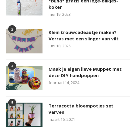
*bijna* gratis een lege-blikjes-
koker
mei 19, 2023
3
Klein trouwcadeautje maken?
Verras met een slinger van vilt
juni 18, 2025
4
Maak je eigen lieve Muppet met
deze DIY handpoppen
februari 14, 2024
5
Terracotta bloempotjes set
verven
maart 16, 2021